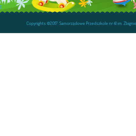
Copyrights ©2017: Samorządowe Przedszkole nr 41 im. Zbig