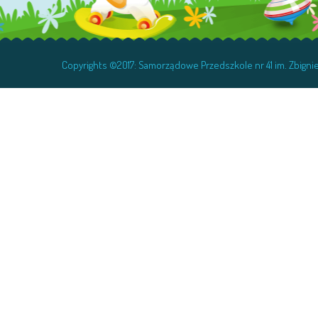
Copyrights ©2017: Samorządowe Przedszkole nr 41 im. Zbig