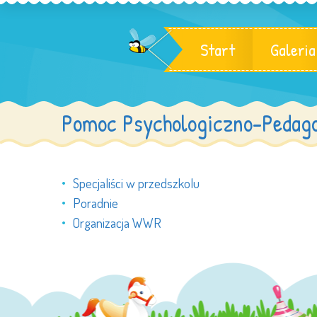
Start
Galeria
Pomoc Psychologiczno-Pedag
Specjaliści w przedszkolu
Poradnie
Organizacja WWR