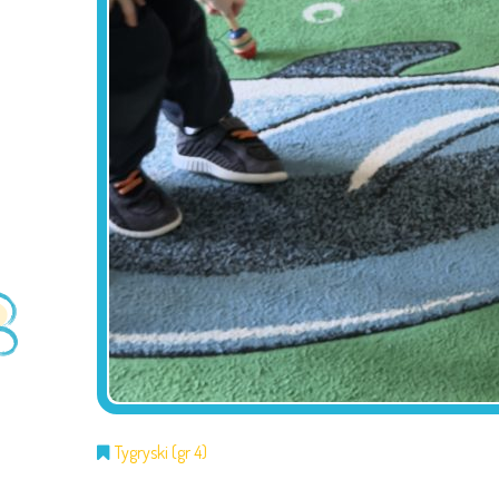
Tygryski (gr 4)