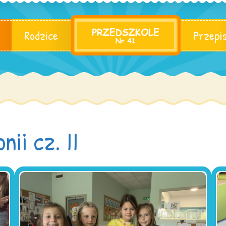
Rodzice
Przepi
nii cz. II