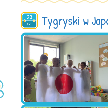
Tygryski w Japo
23
2026
CZE