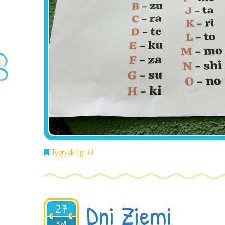
Tygryski (gr 4)
Dni Ziemi
27
2026
KWI