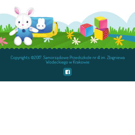
Copyrights ©2017: Samorządowe Przedszkole nr 41 im. Zbigniewa
Wodeckiego w Krakowie