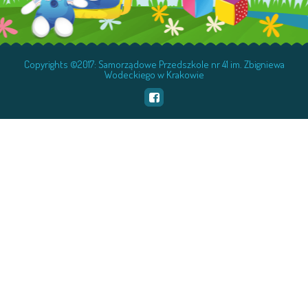
Copyrights ©2017: Samorządowe Przedszkole nr 41 im. Zbigniewa
Wodeckiego w Krakowie