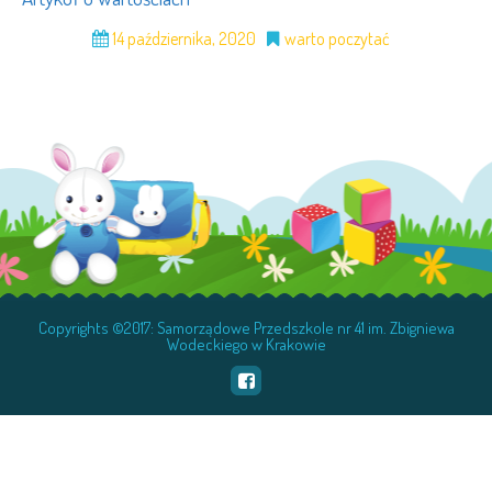
14 października, 2020
warto poczytać
Copyrights ©2017: Samorządowe Przedszkole nr 41 im. Zbigniewa
Wodeckiego w Krakowie