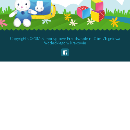
Copyrights ©2017: Samorządowe Przedszkole nr 41 im. Zbigniewa
Wodeckiego w Krakowie