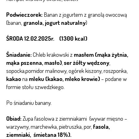
Podwieczorek:
Banan z jogurtem z granolą owocową
(banan,
granola, jogurt naturalny
)
ŚRODA 12.02.2025r. (1300 kcal)
Śniadanie:
Chleb krakowski z
masłem (mąka żytnia,
mąka pszenna, masło)
,
ser żółty wędzony
,
sopocka,pomidor malinowy, ogórek kiszony, roszponka,
kakao
na
mleku (kakao, mleko krowie)
– podane w
formie stołu szwedzkiego.
Po śniadaniu banany.
Obiad:
Zupa fasolowa z ziemniakami (wywar mięsno –
warzywny, marchewka, pietruszka, por,
fasola,
ziemniaki, śmietana 18%).