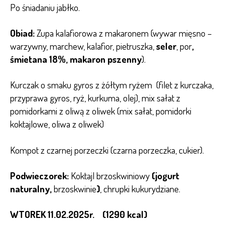
Po śniadaniu jabłko.
Obiad:
Zupa kalafiorowa z makaronem (wywar mięsno –
warzywny, marchew, kalafior, pietruszka,
seler
, por
,
śmietana 18%, makaron pszenny
).
Kurczak o smaku gyros z żółtym ryżem (filet z kurczaka,
przyprawa gyros, ryż, kurkuma, olej), mix sałat z
pomidorkami z oliwą z oliwek (mix sałat, pomidorki
koktajlowe, oliwa z oliwek)
Kompot z czarnej porzeczki (czarna porzeczka, cukier).
Podwieczorek:
Koktajl brzoskwiniowy
(jogurt
naturalny,
brzoskwinie
)
, chrupki kukurydziane.
WTOREK 11.02.2025r. (1290 kcal)