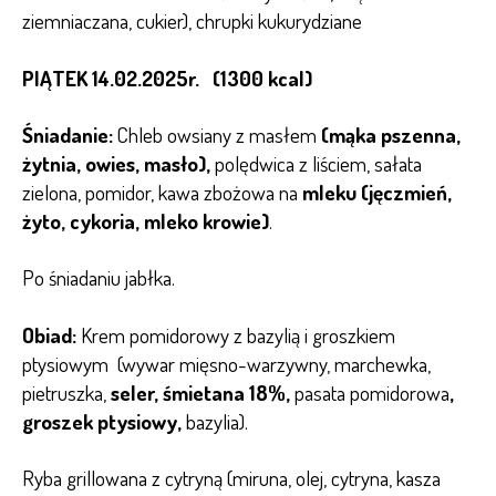
ziemniaczana, cukier), chrupki kukurydziane
PIĄTEK 14.02.2025r. (1300 kcal)
Śniadanie:
Chleb owsiany z masłem
(mąka pszenna,
żytnia, owies, masło),
polędwica z liściem, sałata
zielona, pomidor, kawa zbożowa na
mleku (jęczmień,
żyto, cykoria, mleko krowie)
.
Po śniadaniu jabłka.
Obiad:
Krem pomidorowy z bazylią i groszkiem
ptysiowym (wywar mięsno-warzywny, marchewka,
pietruszka,
seler, śmietana 18%,
pasata pomidorowa
,
groszek ptysiowy,
bazylia).
Ryba grillowana z cytryną (miruna, olej, cytryna, kasza