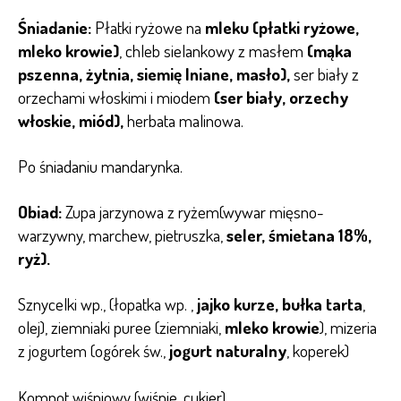
Śniadanie:
Płatki ryżowe na
mleku (płatki ryżowe,
mleko krowie)
, chleb sielankowy z masłem
(mąka
pszenna, żytnia, siemię lniane, masło)
,
ser biały z
orzechami włoskimi i miodem
(ser biały, orzechy
włoskie, miód),
herbata malinowa.
Po śniadaniu mandarynka.
Obiad:
Zupa jarzynowa z ryżem(wywar mięsno-
warzywny, marchew, pietruszka,
seler, śmietana 18%,
ryż).
Sznycelki wp., (łopatka wp. ,
jajko kurze, bułka tarta
,
olej), ziemniaki puree (ziemniaki,
mleko krowie
), mizeria
z jogurtem (ogórek św.,
jogurt naturalny
, koperek)
Kompot wiśniowy (wiśnie, cukier)