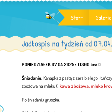
Start
Galeria
Jadłospis na tydzień od 07.04
PONIEDZIAŁEK 07.04.2025r. (1300 kcal)
Śniadanie:
Kanapka z pastą z sera białego i tuńcz
zbożowa na mleku (
kawa zbożowa, mleko kro
Po śniadaniu gruszka.