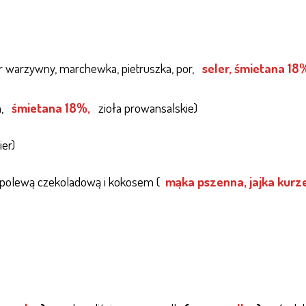
r warzywny, marchewka, pietruszka, por,
seler, śmietana 18
,
śmietana 18%,
zioła prowansalskie)
ier)
polewą czekoladową i kokosem (
mąka pszenna, jajka kurz