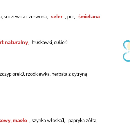
a, soczewica czerwona,
seler
,
por,
śmietana
rt naturalny
,
truskawki, cukier)
zczypiorek
),
rzodkiewka, herbata z cytryną
nkowy, masło
,
szynka włoska
),
, papryka żółta,