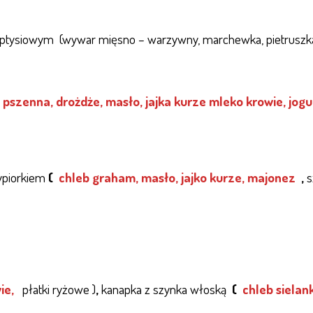
 ptysiowym
(wywar mięsno – warzywny, marchewka, pietruszk
pszenna, drożdże, masło, jajka kurze mleko krowie, jogu
zypiorkiem
(
chleb graham, masło, jajko kurze, majonez
,
s
ie,
płatki ryżowe )
,
kanapka z szynka włoską
(
chleb siela