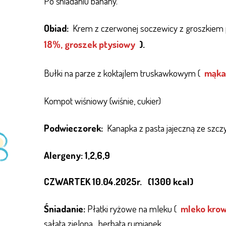
Po śniadaniu banany.
Obiad:
Krem z czerwonej soczewicy z groszkiem
18%,
groszek ptysiowy
).
Bułki na parze z koktajlem truskawkowym (
mąka 
Kompot wiśniowy (wiśnie, cukier)
Podwieczorek:
Kanapka z pasta jajeczną ze szc
Alergeny: 1,2,6,9
CZWARTEK 10.04.2025r. (1300 kcal)
Śniadanie:
Płatki ryżowe na mleku (
mleko krow
sałata zielona, herbata rumianek