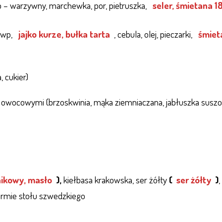
 – warzywny, marchewka, por, pietruszka,
seler
,
śmietana 1
 wp,
jajko kurze, bułka tarta
, cebula, olej, pieczarki,
śmiet
 cukier)
i owocowymi (brzoskwinia, mąka ziemniaczana, jabłuszka susz
nikowy, masło
),
kiełbasa krakowska, ser żółty
(
ser żółty
)
,
ormie stołu szwedzkiego