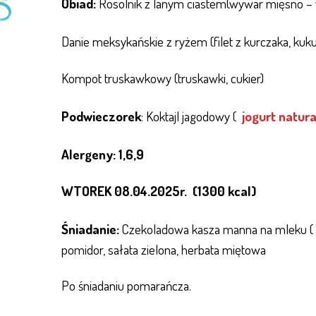
Obiad:
Rosolnik z lanym ciastem(wywar mięsno – 
Danie meksykańskie z ryżem (filet z kurczaka, kuku
Kompot truskawkowy (truskawki, cukier)
Podwieczorek
: Koktajl jagodowy (
jogurt
natura
Alergeny: 1,6,9
WTOREK 08.04.2025r. (1300 kcal)
Śniadanie:
Czekoladowa kasza manna na mleku (
pomidor, sałata zielona, herbata miętowa
Po śniadaniu pomarańcza.