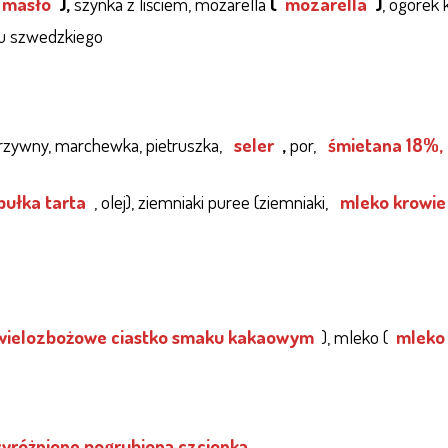
 masło
),
szynka z liściem, mozarella
(
mozarella
)
, ogórek 
łu szwedzkiego
zywny, marchewka, pietruszka,
seler
,
por,
śmietana 18%,
 bułka tarta
, olej), ziemniaki puree (ziemniaki,
mleko krowie
wielozbożowe ciastko smaku kakaowym
), mleko (
mleko
wyróżnione pogrubioną czcionką
.