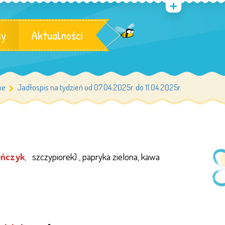
sy
Aktualności
me
Jadłospis na tydzień od 07.04.2025r. do 11.04.2025r.
tuńczyk
,
szczypiorek) , papryka zielona, kawa