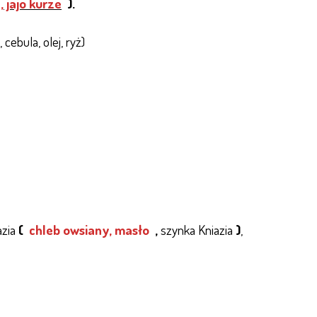
 jajo kurze
).
ebula, olej, ryż)
azia
(
chleb owsiany, masło
,
szynka Kniazia
)
,