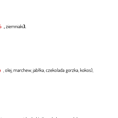
%
,
ziemniaki
).
e
, olej, marchew, jabłka, czekolada gorzka, kokos),