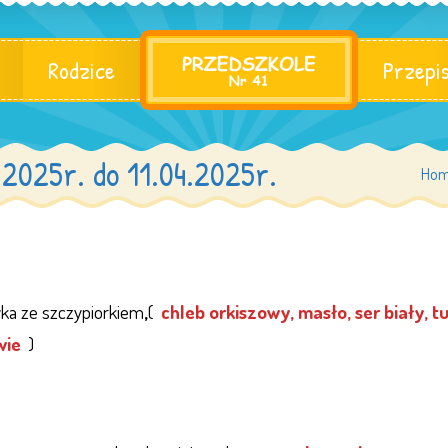
Rodzice
Przepi
.2025r. do 11.04.2025r.
Ho
yka ze szczypiorkiem
,
(
chleb orkiszowy, masło, ser biały, 
wie
)