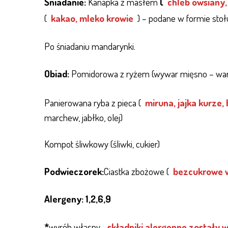
Śniadanie:
Kanapka z masłem
(
chleb owsiany,
(
kakao, mleko krowie
) – podane w formie sto
Po śniadaniu mandarynki.
Obiad:
Pomidorowa z ryżem (wywar mięsno – war
Panierowana ryba z pieca (
miruna, jajka kurze,
marchew, jabłko, olej)
Kompot śliwkowy (śliwki, cukier)
Podwieczorek:
Ciastka zbożowe (
bezcukrowe 
Alergeny: 1,2,6,9
*
wyrób własny,
składniki alergenne zostały 