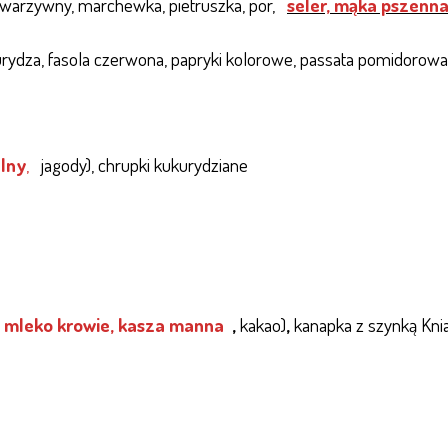
warzywny, marchewka, pietruszka, por,
seler, mąka pszenna,
rydza, fasola czerwona, papryki kolorowe, passata pomidorowa, c
lny
,
jagody), chrupki kukurydziane
mleko krowie, kasza manna
,
kakao)
,
kanapka z szynką Kni