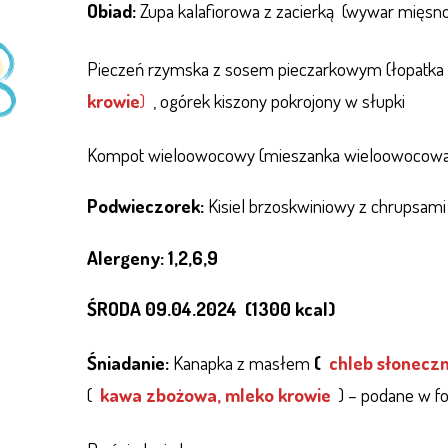
Obiad:
Zupa kalafiorowa z zacierką (wywar mięsno
Pieczeń rzymska z sosem pieczarkowym (łopatka
krowie
)
, ogórek kiszony pokrojony w słupki
Kompot wieloowocowy (mieszanka wieloowocowa,
Podwieczorek:
Kisiel brzoskwiniowy z chrupsam
Alergeny: 1,2,6,9
ŚRODA 09.04.2024 (1300 kcal)
Śniadanie:
Kanapka z masłem
(
chleb słonecz
(
kawa zbożowa, mleko krowie
) – podane w f