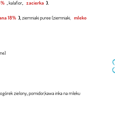
8%
,
kalafior
,
zacierka
).
ana 18%
),
ziemniaki puree (ziemniaki,
mleko
one)
 ogórek zielony
,
pomidor,kawa inka na mleku