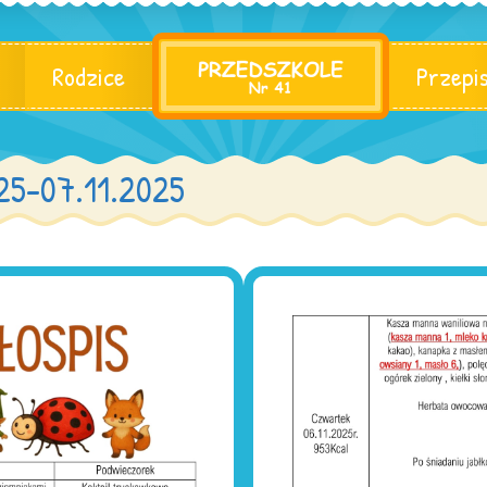
Rodzice
Przepi
025-07.11.2025