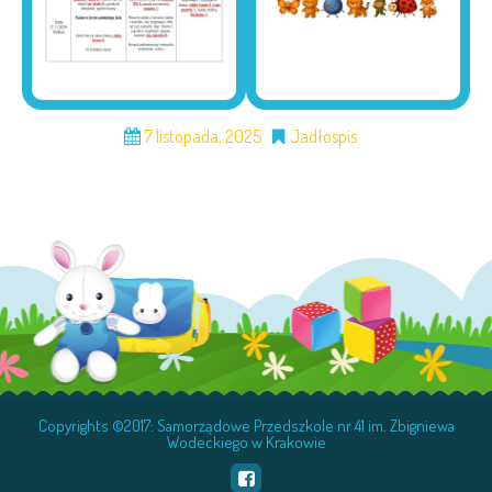
7 listopada, 2025
Jadłospis
Copyrights ©2017: Samorządowe Przedszkole nr 41 im. Zbigniewa
Wodeckiego w Krakowie