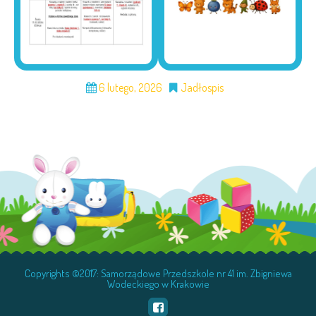
6 lutego, 2026
Jadłospis
Copyrights ©2017: Samorządowe Przedszkole nr 41 im. Zbigniewa
Wodeckiego w Krakowie