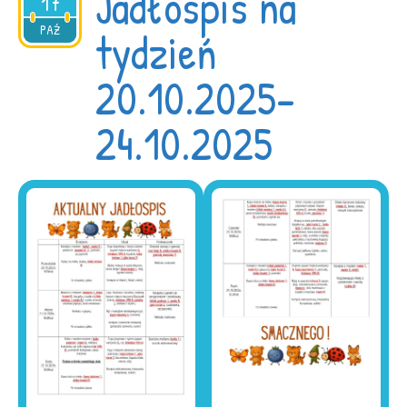
Jadłospis na
17
2025
PAŹ
tydzień
20.10.2025-
24.10.2025