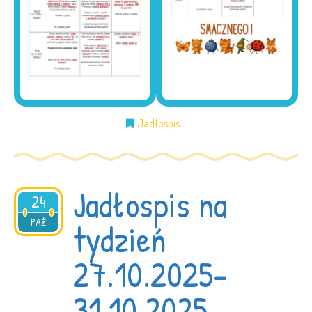
Jadłospis
Jadłospis na
24
2025
PAŹ
tydzień
27.10.2025-
31.10.2025