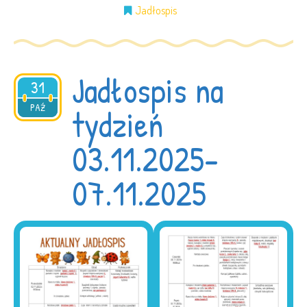
Jadłospis
Jadłospis na
31
2025
PAŹ
tydzień
03.11.2025-
07.11.2025