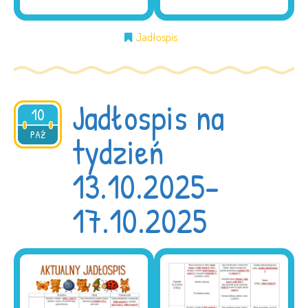
Jadłospis
Jadłospis na
10
2025
PAŹ
tydzień
13.10.2025-
17.10.2025