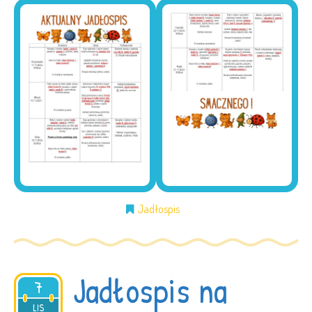
Jadłospis
Jadłospis na
7
2025
LIS