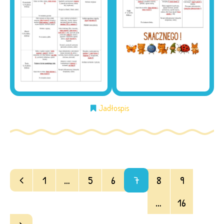
Jadłospis
1
…
5
6
7
8
9
…
16