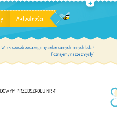
sy
Aktualności
W jaki sposób postrzegamy siebie samych i innych ludzi?
Poznajemy nasze zmysły”
ĄDOWYM PRZEDSZKOLU NR 41