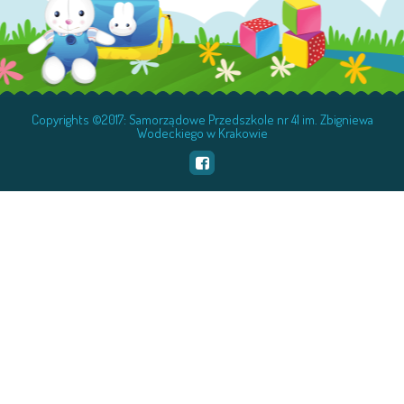
Copyrights ©2017: Samorządowe Przedszkole nr 41 im. Zbigniewa
Wodeckiego w Krakowie